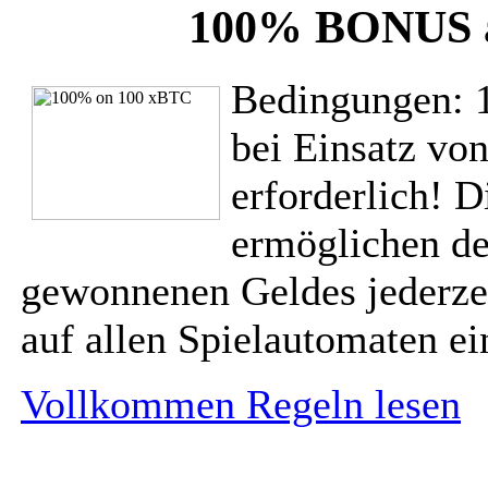
100% BONUS a
Bedingungen: 
bei Einsatz vo
erforderlich! 
ermöglichen de
gewonnenen Geldes jederze
auf allen Spielautomaten ei
Vollkommen Regeln lesen