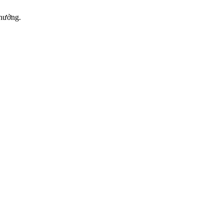
thưởng.