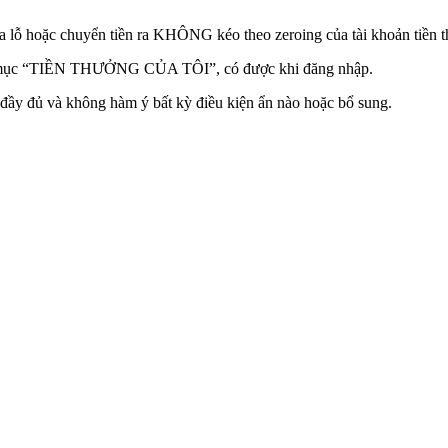
a lỗ hoặc chuyển tiền ra KHÔNG kéo theo zeroing của tài khoản tiền 
rong mục “TIỀN THƯỞNG CỦA TÔI”, có được khi đăng nhập.
à đầy đủ và không hàm ý bất kỳ điều kiện ẩn nào hoặc bổ sung.