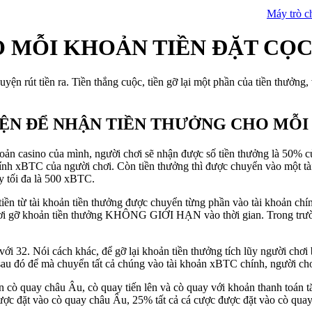
Máy trò c
 MỖI KHOẢN TIỀN ĐẶT CỌ
ện rút tiền ra. Tiền thắng cuộc, tiền gỡ lại một phần của tiền thưởng,
ỆN ĐỂ NHẬN TIỀN THƯỞNG CHO MỖI
hoản casino của mình, người chơi sẽ nhận được số tiền thưởng là 50% củ
ính xBTC của người chơi. Còn tiền thưởng thì được chuyển vào một tài
ũy tối đa là 500 xBTC.
ố tiền từ tài khoản tiền thưởng được chuyển từng phần vào tài khoản 
hơi gỡ khoản tiền thưởng KHÔNG GIỚI HẠN vào thời gian. Trong trườn
ới 32. Nói cách khác, để gỡ lại khoản tiền thưởng tích lũy người chơi b
sau đó để mà chuyển tất cả chúng vào tài khoản xBTC chính, người ch
ên cò quay châu Âu, cò quay tiến lên và cò quay với khoản thanh toán 
ược đặt vào cò quay châu Âu, 25% tất cả cá cược được đặt vào cò quayv